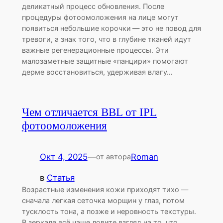
деликатный процесс обновления. После
процедуры фотоомоложения на лице могут
появиться небольшие корочки — это не повод для
тревоги, а знак того, что в глубине тканей идут
важные регенерационные процессы. Эти
малозаметные защитные «панцири» помогают
дерме восстановиться, удерживая влагу…
Чем отличается BBL от IPL
фотоомоложения
Окт 4, 2025
—
Roman
от автора
в
Статья
Возрастные изменения кожи приходят тихо —
сначала легкая сеточка морщин у глаз, потом
тусклость тона, а позже и неровность текстуры.
В зеркале всё чаще ловите взгляд на то, что